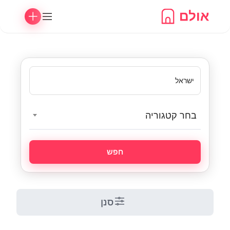
Ski
t
conten
בחר קטגוריה
חפש
סנן