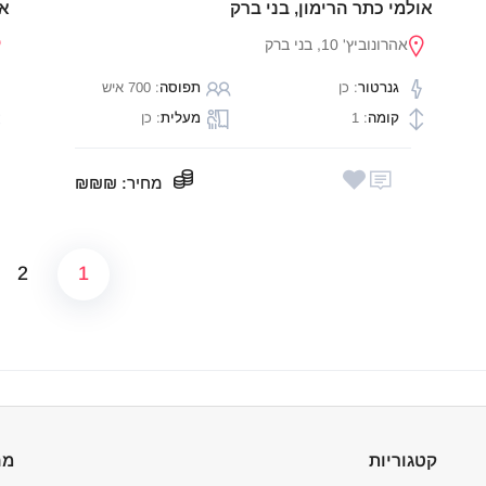
אולמי כתר הרימון, בני ברק
או
אהרונוביץ' 10, בני ברק
גנרטור
: כן
תפוסה
: 700 איש
קומה
: 1
מעלית
: כן
מחיר
: ₪₪₪
2
1
ts
ion
קטגוריות
מה