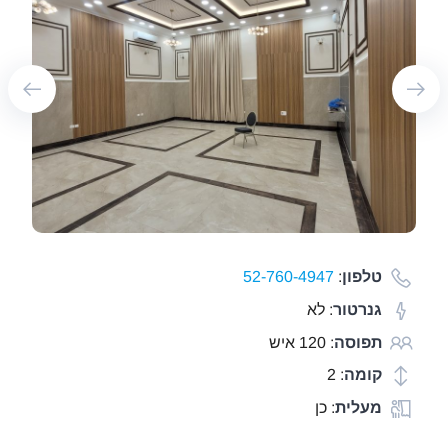
טלפון
:
52-760-4947
גנרטור
: לא
תפוסה
: 120 איש
קומה
: 2
מעלית
: כן